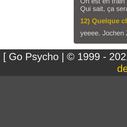
On est en train
Qui sait, ça ser
12) Quelque c
yeeee. Jochen Z
[ Go Psycho | © 1999 - 202
d