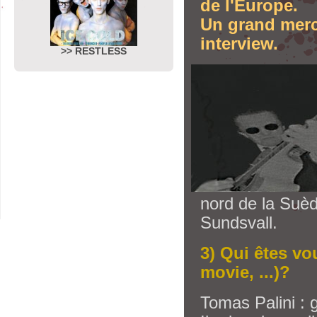
de l'Europe.
Un grand merci
interview.
>> RESTLESS
nord de la Suèd
Sundsvall.
3) Qui êtes vo
movie, ...)?
Tomas Palini : g