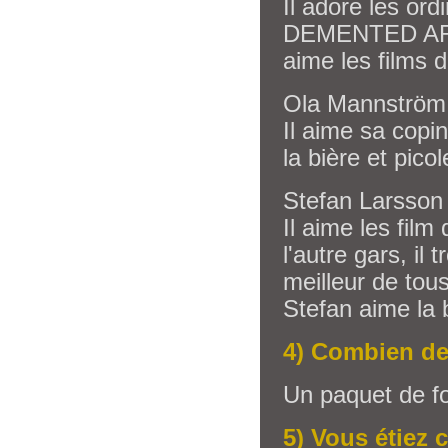
Il adore les ord
DEMENTED ARE 
aime les films 
Ola Mannström :
Il aime sa copi
la bière et picol
Stefan Larsson 
Il aime les fil
l'autre gars, il
meilleur de tous
Stefan aime la b
4) Combien de
Un paquet de fo
5) Vous étiez