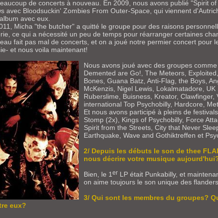
 beaucoup de concerts à nouveau. En 2009, nous avons publié "Spirit o
s avec Bloodsuckin' Zombies From Outer-Space, qui viennent d'Autriche
t-album avec eux.
011, Micha "the butcher" a quitté le groupe pour des raisons personnelle
erie, ce qui a nécessité un peu de temps pour réarranger certaines c
eau fait pas mal de concerts, et on a joué notre permier concert pour 
ie- et nous voila maintenant!
Nous avons joué avec des groupes comme Be
Demented are Go!, The Meteors, Exploited,
Bones, Guana Batz, Anti-Flag, the Boys, An
McKenzis, Nigel Lewis, Lokalmatadore, UK
Ruberslime, Buisness, Kreator, Clawfinger
international Top Psychobilly, Hardcore, Meta
Et nous avons participé à pleins de festiv
Stomp (2x), Kings of Psychobilly, Force Att
Spirit from the Streets, City that Never Sle
Earthquake, Wave and Gothiktreffen et Ps
2/ Depuis les débuts le son de thee FL
nous décrire votre musique aujourd'hui
er
Bien, le 1
LP était Punkabilly, et maintena
on aime toujours le son unique des flanders
3/ Qui sont les membres du groupes? Qu
tre eux?