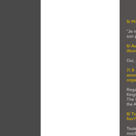
5/ P
"Je 
son 
6/ A
illu
Oui, 
7/ À
anno
orga
Rega
King
The 
the 
8/ T
fier
Toute
moche