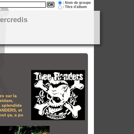
: Nom de groupe
: Titre d'album
ercredis
es sur la
ostdam,
e splendide
LANDERS, et
out ça, a pu