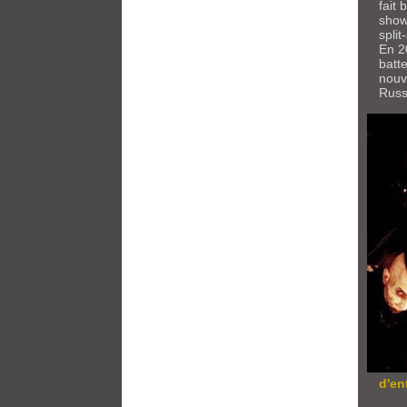
fait
show
spli
En 2
batt
nouv
Russ
d'en