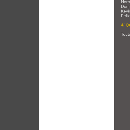
Norm
Denn
Kevi
Feli
4/ Q
Tout