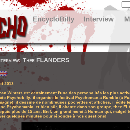
EncycloBilly
Interview
M
nterview: Thee FLANDERS
let 2013
an Winters est certainement l'une des personalités les plus activ
ète Psychobilly: il organise le festival Psychomania Rumble (à P
magne), il dessine de nombreuses pochettes et affiches, il édite l
ine Psychomania, et bien sûr, il chante dans son groupe, thee F
epuis plus de 15 ans. Bref, un grand merci à Norman qui, malgré t
ver quelques minutes pour répondre à nos questions!