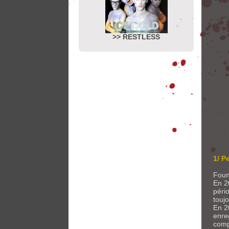
>> RESTLESS
1/ P
Foun
En 2
péri
touj
En 2
enre
comp