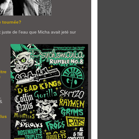
e tournée?
 juste de l'eau que Micha avait jeté sur
?
tre
e
,
 &
plus