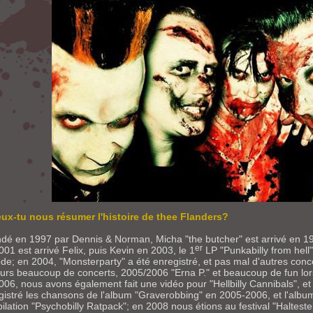
eux-tu nous résumer l'histoire de thee Flanders?
dé en 1997 par Dennis & Norman, Micha "the butcher" est arrivé en 19
er
001 est arrivé Felix, puis Kevin en 2003, le 1
LP "Punkabilly from hell
ode; en 2004, "Monsterparty" a été enregistré, et pas mal d'autres conc
ours beaucoup de concerts, 2005/2006 "Erna P." et beaucoup de fun lor
006, nous avons également fait une vidéo pour "Hellbilly Cannibals", e
gistré les chansons de l'album "Graverobbing" en 2005-2006, et l'albu
ilation "Psychobilly Ratpack"; en 2008 nous étions au festival "Haltes