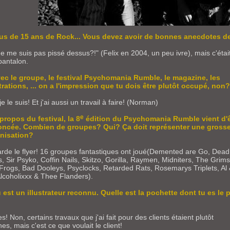
lus de 15 ans de Rock... Vous devez avoir de bonnes anecdotes d
ne me suis pas pissé dessus?!" (Felix en 2004, un peu ivre), mais c'était
pantalon.
vec le groupe, le festival Psychomania Rumble, le magazine, les
strations, ... on a l'impression que tu dois être plutôt occupé, non
je le suis! Et j'ai aussi un travail à faire! (Norman)
e
 propos du festival, la 8
édition du Psychomania Rumble vient d'ê
ncée. Combien de groupes? Qui? Ça doit représenter une gross
nisation?
rde le flyer! 16 groupes fantastiques ont joué(Demented are Go, Dead
s, Sir Psyko, Coffin Nails, Skitzo, Gorilla, Raymen, Midniters, The Grims
Frogs, Bad Dooleys, Psyclocks, Retarded Rats, Rosemarys Triplets, Al
Alcoholixxx & Thee Flanders).
u est un illustrateur reconnu. Quelle est la pochette dont tu es le 
?
s! Non, certains travaux que j'ai fait pour des clients étaient plutôt
s, mais c'est ce que voulait le client!