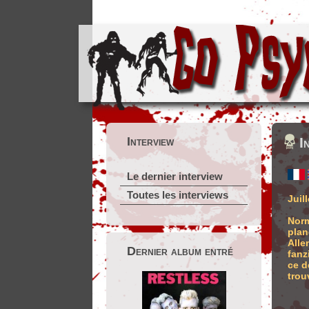
Interview
I
Le dernier interview
Toutes les interviews
Juil
Norm
plan
Alle
Dernier album entré
fanz
ce d
trou