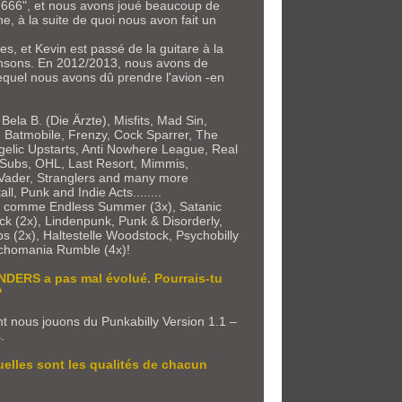
f 666", et nous avons joué beaucoup de
, à la suite de quoi nous avon fait un
s, et Kevin est passé de la guitare à la
hansons. En 2012/2013, nous avons de
lequel nous avons dû prendre l'avion -en
la B. (Die Ärzte), Misfits, Mad Sin,
 Batmobile, Frenzy, Cock Sparrer, The
gelic Upstarts, Anti Nowhere League, Real
 Subs, OHL, Last Resort, Mimmis,
, Vader, Stranglers and many more
ll, Punk and Indie Acts........
als comme Endless Summer (3x), Satanic
ack (2x), Lindenpunk, Punk & Disorderly,
eps (2x), Haltestelle Woodstock, Psychobilly
ychomania Rumble (4x)!
ANDERS a pas mal évolué. Pourrais-tu
?
nt nous jouons du Punkabilly Version 1.1 –
.
elles sont les qualités de chacun