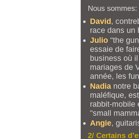
Nous sommes:
David
, contre
race dans un h
Julio
"the gun-
essaie de fai
business où il
mariages de V
année, les fun
Nadia
notre ba
maléfique, est
rabbit-mobile 
"small mammal
Angie
, guitar
2/ Certains d'e