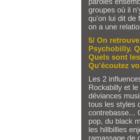
parôles ensemb
groupes où il n'
qu'on lui dit de
on a une relati
5/ On retrouve
Psychobilly. Q
Quels sont les
Qu'écoutez v
Les 2 influence
Rockabilly et l
déviances musi
tous les styles
contrebasse... C
pop, du black m
les hillbillies 
ramassage de c