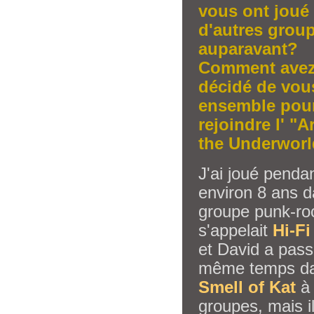
vous ont joué
d'autres grou
auparavant?
Comment avez
décidé de vou
ensemble pou
rejoindre l' "A
the Underworl
J'ai joué penda
environ 8 ans 
groupe punk-ro
s'appelait
Hi-Fi
et David a pass
même temps d
Smell of Kat
à 
groupes, mais i