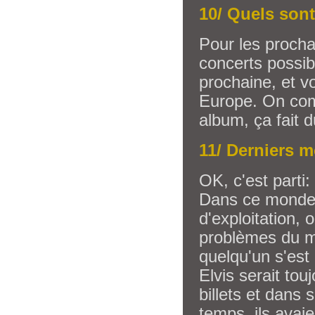
10/ Quels son
Pour les procha
concerts possib
prochaine, et v
Europe. On comm
album, ça fait d
11/ Derniers mo
OK, c'est parti:
Dans ce monde 
d'exploitation, 
problèmes du mo
quelqu'un s'est
Elvis serait tou
billets et dans
temps, ils avai