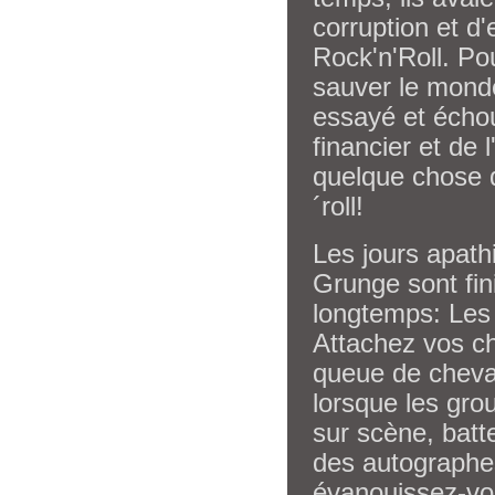
corruption et d'
Rock'n'Roll. Po
sauver le monde
essayé et échou
financier et de
quelque chose d
´roll!
Les jours apath
Grunge sont fin
longtemps: Les 
Attachez vos c
queue de cheval
lorsque les gro
sur scène, batt
des autographe
évanouissez-vo