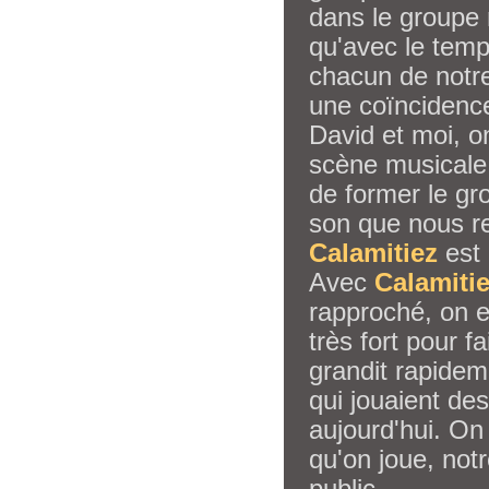
dans le groupe 
qu'avec le temp
chacun de notr
une coïncidence
David et moi, o
scène musicale
de former le gr
son que nous r
Calamitiez
est 
Avec
Calamiti
rapproché, on e
très fort pour f
grandit rapidem
qui jouaient des
aujourd'hui. On
qu'on joue, not
public.