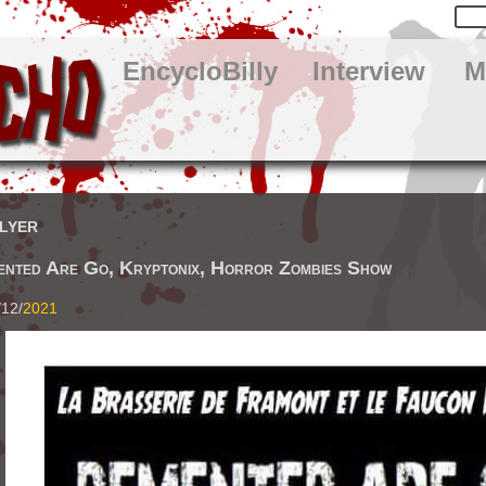
EncycloBilly
Interview
M
lyer
ented Are Go, Kryptonix, Horror Zombies Show
/12/
2021