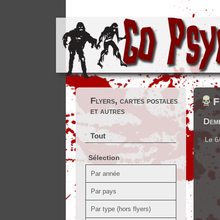
Flyers, cartes postales
F
et autres
Dem
Tout
Le 6
Sélection
Par année
Par pays
Par type (hors flyers)