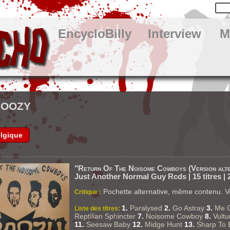
EncycloBilly
Interview
M
BOOZY
lgique
"Return Of The Noisome Cowboys (Version alte
Just Another Normal Guy Rcds | 15 titres | 
Pochette alternative, même contenu. Voir
Critique :
1.
Paralysed
2.
Go Astray
3.
Me 
Liste des titres:
Reptilian Sphincter
7.
Noisome Cowboy
8.
Vultu
11.
Seesaw Baby
12.
Midge Hunt
13.
Sharp To 