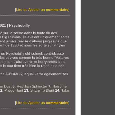
[
Lire ou Ajouter un
commentaire
]
021 | Psychobilly
sur la scène dans la toute fin des
 Big Rumble. Ils avaient uniquement sortis
ient jamais réalisé d'album jusqu'à ce que
t de 1990 et nous les sorte sur vinyles
 un Psychobilly old-school, contrebasse
les et vives comme la très bonne "Vultures
 en son clair/reverb, et les rythmes sont
le tout tient très bien la route et le son
om the A-BOMBS, lequel verra également ses
ho Dust
6.
Reptilian Sphincter
7.
Noisome
12.
Midge Hunt
13.
Sharp To Blunt
14.
Take
[
Lire ou Ajouter un
commentaire
]