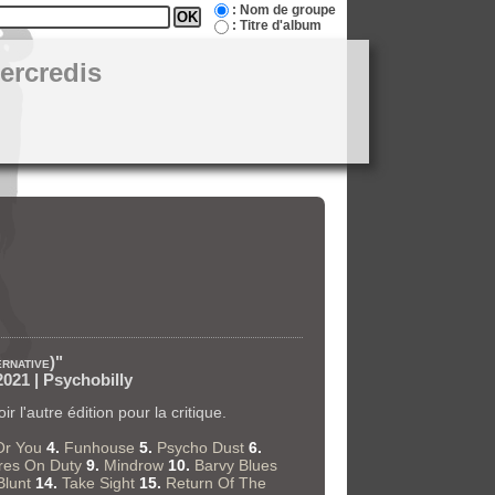
: Nom de groupe
: Titre d'album
ercredis
rnative)"
2021 | Psychobilly
 l'autre édition pour la critique.
Or You
4.
Funhouse
5.
Psycho Dust
6.
res On Duty
9.
Mindrow
10.
Barvy Blues
Blunt
14.
Take Sight
15.
Return Of The