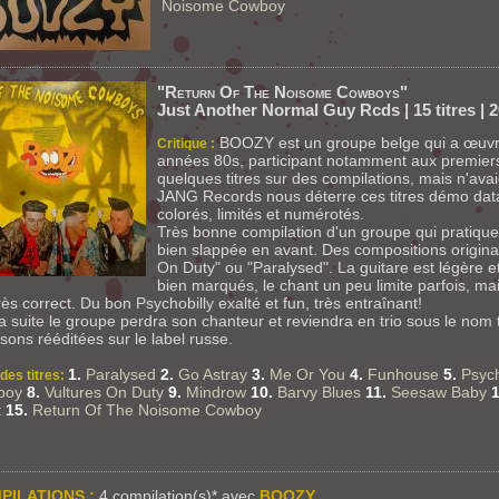
Noisome Cowboy
"Return Of The Noisome Cowboys"
Just Another Normal Guy Rcds | 15 titres | 2
BOOZY est un groupe belge qui a œuvré 
Critique :
années 80s, participant notamment aux premiers
quelques titres sur des compilations, mais n'ava
JANG Records nous déterre ces titres démo datan
colorés, limités et numérotés.
Très bonne compilation d'un groupe qui pratique
bien slappée en avant. Des compositions origina
On Duty" ou "Paralysed". La guitare est légère et
bien marqués, le chant un peu limite parfois, mais 
rès correct. Du bon Psychobilly exalté et fun, très entraînant!
la suite le groupe perdra son chanteur et reviendra en trio sous le n
sons rééditées sur le label russe.
1.
Paralysed
2.
Go Astray
3.
Me Or You
4.
Funhouse
5.
Psyc
 des titres:
boy
8.
Vultures On Duty
9.
Mindrow
10.
Barvy Blues
11.
Seesaw Baby
t
15.
Return Of The Noisome Cowboy
PILATIONS :
4 compilation(s)* avec
BOOZY.