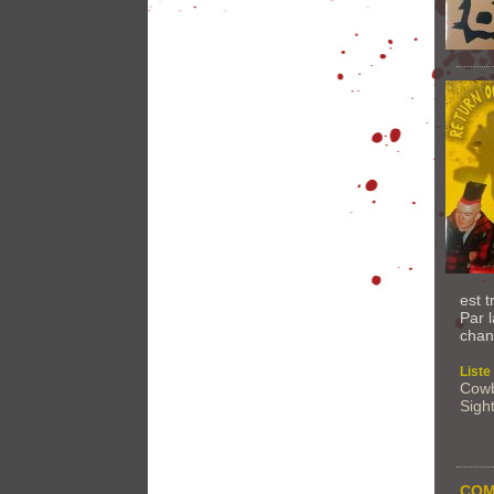
est t
Par 
chan
Liste
Cow
Sigh
COM